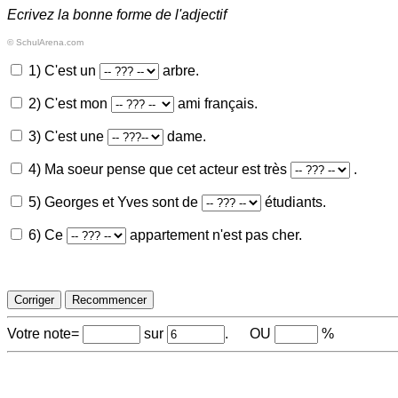
Ecrivez la bonne forme de l'adjectif
© SchulArena.com
1) C'est un
arbre.
2) C'est mon
ami français.
3) C'est une
dame.
4) Ma soeur pense que cet acteur est très
.
5) Georges et Yves sont de
étudiants.
6) Ce
appartement n'est pas cher.
Votre note=
sur
. OU
%