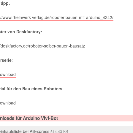
tipp:
://www.rheinwerk-verlag.de/roboter-bauen-mit-arduino_4242/
ter von Deskfactory:
//deskfactory.de/roboter-selber-bauen-bausatz
rserie
:
Download
rial für den Bau eines Roboters
:
Download
loads für Arduino Vivi-Bot
Einkaufsliste bei AliExpress
514.43 KB