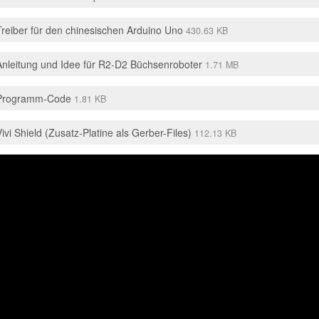
Treiber für den chinesischen Arduino Uno
430.63 KB
Anleitung und Idee für R2-D2 Büchsenroboter
1.71 MB
Programm-Code
1.81 KB
Vivi Shield (Zusatz-Platine als Gerber-Files)
112.13 KB