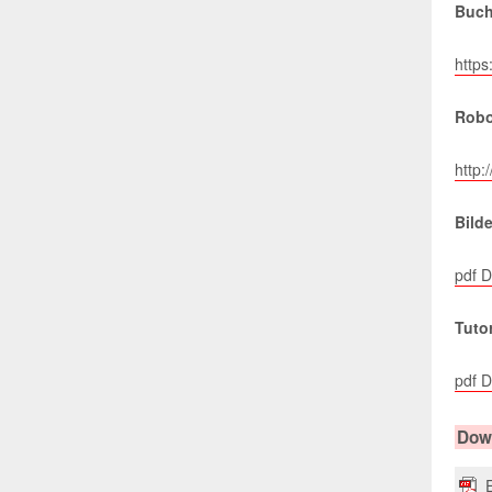
Remember 4
Buch
Retropie Game
https
Ping Pong Wall
Robo
Binary Game Arduino
http:
Arcade Game Station
Bilde
Digitaler Bilderrahmen
pdf 
Tuto
pdf 
Down