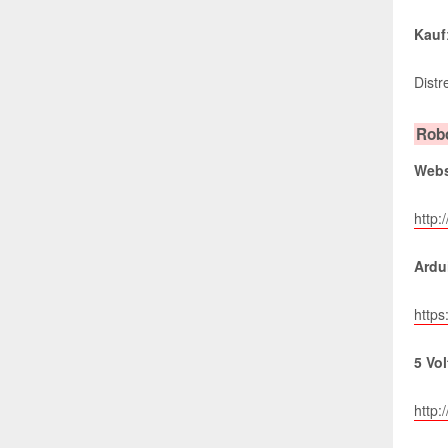
Maker Links
Kauf
Raspberry Pi
Distr
TV-Be-Gone
Robo
Peltier-Lampe
Webs
Speech Countdown
http:/
Breadboards
Ardu
Soundbox Pi
https
LED Table
5 Vo
Acrylbild LED
LED-Pixel-Bild
http: