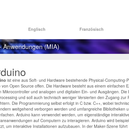
Englisch
Französisch
 - Anwendungen (MIA)
rduino
ino
ist eine aus Soft- und Hardware bestehende Physical-Computing-P
 von Open Source offen. Die Hardware besteht aus einem einfachen E
 Mikrocontroller und analogen und digitalen Ein- und Ausgängen. Die
rocessing und soll auch technisch weniger Versierten den Zugang zur
chtern. Die Programmierung selbst erfolgt in C bzw. C++, wobei techni
ndern weitgehend verborgen werden und umfangreiche Bibliotheken u
nfachen. Arduino kann verwendet werden, um eigenständige interaktiv
wareanwendungen auf Computern zu interagieren. Arduino wird beispi
zt, um interaktive Installationen aufzubauen. In der Maker-Szene führt