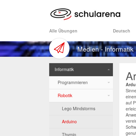
Alle Übungen
Deutsch
p
Medien - Informatik
Informatik
A
Programmieren
Ardu
Sinne
Robotik
Scratch
einem
auf P
Code.org
Lego Mindstorms
erlei
Anwe
verei
Tiger Jython
Arduino
Soft
genut
Algorithmen
Thymio