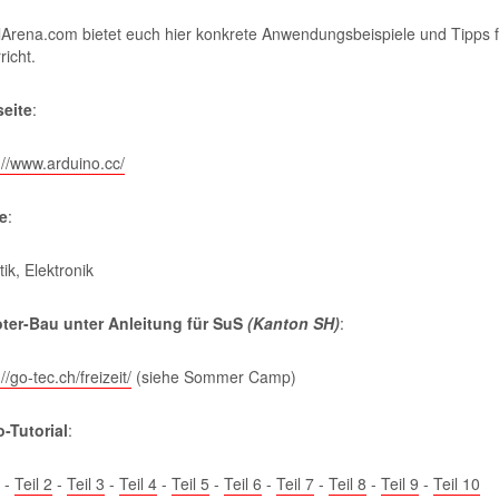
Arena.com bietet euch hier konkrete Anwendungsbeispiele und Tipps fü
richt.
eite
:
://www.arduino.cc/
e
:
ik, Elektronik
ter-Bau unter Anleitung für SuS
(Kanton SH)
:
//go-tec.ch/freizeit/
(siehe Sommer Camp)
-Tutorial
:
-
Teil 2
-
Teil 3
-
Teil 4
-
Teil 5
-
Teil 6
-
Teil 7
-
Teil 8
-
Teil 9
-
Teil 10