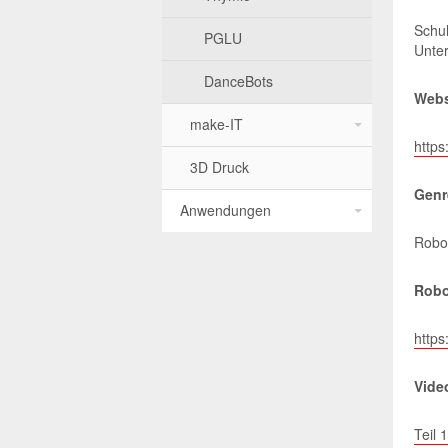
Schul
Sonic-Pi
PGLU
Unter
Python Kurs
DanceBots
Webs
make-IT
Karel
https
3D Druck
Übersicht
Genr
Anwendungen
MaKey MaKey
Robot
Little Bits
Robo
Löten
https:
micro:bit
Pico Board
Video
Platinen
Teil 1