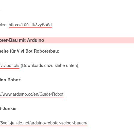
:
elec:
https://1001.li/3vyBo6d
ter-Bau mit Arduino
eite für Vivi Bot Roboterbau
:
/vivibot.ch/
(Downloads dazu siehe unten)
ino Robot
:
://www.arduino.cc/en/Guide/Robot
lt-Junkie
:
//5volt-junkie.net/arduino-roboter-selber-bauen/